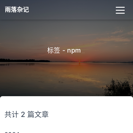
雨落杂记
首页
归档
分类
标签 - npm
_
标签
关于
搜索
关灯
共计 2 篇文章