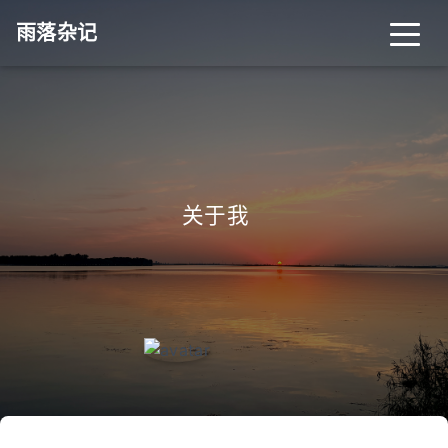
雨落杂记
首页
归档
分类
关于我
_
标签
关于
搜索
关灯